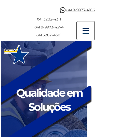
9-9973-4186
041
3202-4311
041
9-997
3-4274
041
3202-4301
041
Qualidade em
Soluções