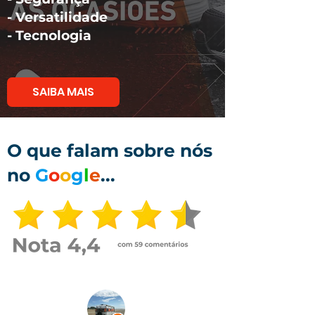
- Versatilidade
Cabeça Philips
- Tecnologia
Cabeça Fenda
SAIBA MAIS
O que falam sobre nós
no
G
o
o
g
l
e
...