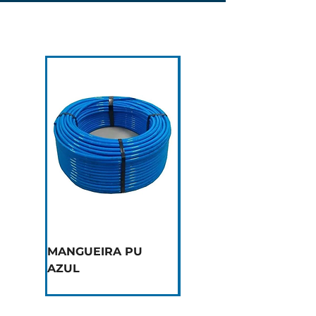
MANGUEIRA PU
CONEXÃO Y
AZUL