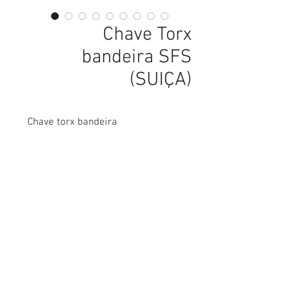
Chave Torx
bandeira SFS
(SUIÇA)
Chave torx bandeira
parafusos, parafusos em curitiba, parafusos sextavados, parafusos para drywall, parafusos de latão, parafusos latão, parafusos de aço inox, parafusos aço inox, parafusos carbono,
Abettega Comercial LTDA
parafusos aço carbono, parafusos tarraxante, parafusos altotarraxante, parafusos taraxante, parafusos altotaraxante, parafusos alto taraxante, parafusos alto tarraxante.
parafuso, parafuso em curitiba, parafuso sextavados, parafuso para drywall, parafuso de latão, parafuso latão, parafuso de aço inox, parafuso aço inox, parafuso carbono, parafuso aço
carbono, parafuso tarraxante, parafuso altotarraxante, parafuso taraxante, parafuso altotaraxante, parafuso alto taraxante, parafuso alto tarraxante.
Rua João Bettega, 488, Portão, Curitiba -
Paraná, Brasil.
Telefone:
(41) 3202-4311
CPF/CNPJ:
72.557.572
/0001-87
abettega@abettega.com.br
Telefone:
(41) 3253-5268