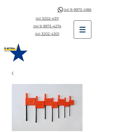
9-9973-4186
041
3202-4311
041
9-997
3-4274
041
3202-4301
041