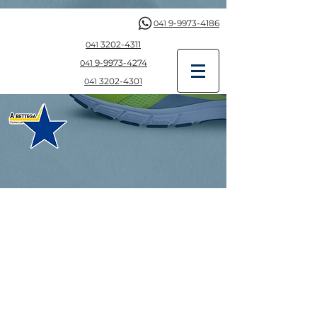
9-9973-4186
041
3202-4311
041
9-997
3-4274
041
3202-4301
041
Estilo e Proteção