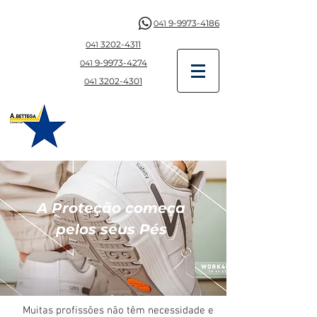
9-9973-4186
041
3202-4311
041
9-997
3-4274
041
3202-4301
041
A Proteção começa
pelos seus Pés
Muitas profissões não têm necessidade e