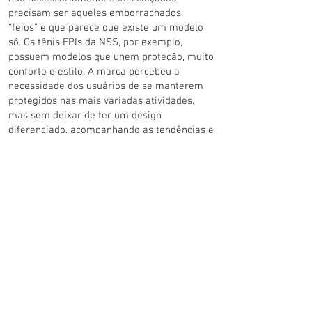
precisam ser aqueles emborrachados,
“feios” e que parece que existe um modelo
só. Os tênis EPIs da NSS, por exemplo,
possuem modelos que unem proteção, muito
conforto e estilo. A marca percebeu a
necessidade dos usuários de se manterem
protegidos nas mais variadas atividades,
mas sem deixar de ter um design
diferenciado, acompanhando as tendências e
prezando pela proteção.
Agora, os profissionais, não só da área da
saúde, que desejam usar um calçado EPI, já
podem escolher dentre uma variedade, com
toda a proteção necessária e sem deixar de
estar com um calçado bonito, muito
confortável e prático, para acompanhar seu
dia a dia profissional e somar ainda mais na
qualidade do seu trabalho.
Quer conhecer mais sobre a nossa
marca?