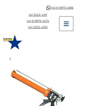
9-9973-4186
041
3202-4311
041
9-997
3-4274
041
3202-4301
041