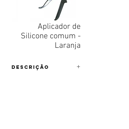
Aplicador de
Silicone comum -
Laranja
DESCRIÇÃO
parafusos, parafusos em curitiba, parafusos sextavados, parafusos para drywall, parafusos de latão, parafusos latão, parafusos de aço inox, parafusos aço inox, parafusos carbono,
Abettega Comercial LTDA
parafusos aço carbono, parafusos tarraxante, parafusos altotarraxante, parafusos taraxante, parafusos altotaraxante, parafusos alto taraxante, parafusos alto tarraxante.
parafuso, parafuso em curitiba, parafuso sextavados, parafuso para drywall, parafuso de latão, parafuso latão, parafuso de aço inox, parafuso aço inox, parafuso carbono, parafuso aço
carbono, parafuso tarraxante, parafuso altotarraxante, parafuso taraxante, parafuso altotaraxante, parafuso alto taraxante, parafuso alto tarraxante.
Rua João Bettega, 488, Portão, Curitiba -
Paraná, Brasil.
Telefone:
(41) 3202-4311
CPF/CNPJ:
72.557.572
/0001-87