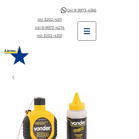
9-9973-4186
041
3202-4311
041
9-997
3-4274
041
3202-4301
041