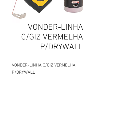
VONDER-LINHA
C/GIZ VERMELHA
P/DRYWALL
VONDER-LINHA C/GIZ VERMELHA
P/DRYWALL
parafusos, parafusos em curitiba, parafusos sextavados, parafusos para drywall, parafusos de latão, parafusos latão, parafusos de aço inox, parafusos aço inox, parafusos carbono,
Abettega Comercial LTDA
parafusos aço carbono, parafusos tarraxante, parafusos altotarraxante, parafusos taraxante, parafusos altotaraxante, parafusos alto taraxante, parafusos alto tarraxante.
parafuso, parafuso em curitiba, parafuso sextavados, parafuso para drywall, parafuso de latão, parafuso latão, parafuso de aço inox, parafuso aço inox, parafuso carbono, parafuso aço
carbono, parafuso tarraxante, parafuso altotarraxante, parafuso taraxante, parafuso altotaraxante, parafuso alto taraxante, parafuso alto tarraxante.
Rua João Bettega, 488, Portão, Curitiba -
Paraná, Brasil.
Telefone:
(41) 3202-4311
CPF/CNPJ:
72.557.572
/0001-87