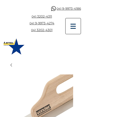
9-9973-4186
041
3202-4311
041
9-997
3-4274
041
3202-4301
041