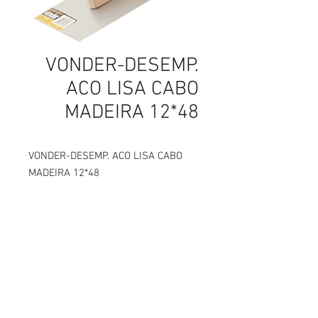
VONDER-DESEMP.
ACO LISA CABO
MADEIRA 12*48
VONDER-DESEMP. ACO LISA CABO
MADEIRA 12*48
parafusos, parafusos em curitiba, parafusos sextavados, parafusos para drywall, parafusos de latão, parafusos latão, parafusos de aço inox, parafusos aço inox, parafusos carbono,
Abettega Comercial LTDA
parafusos aço carbono, parafusos tarraxante, parafusos altotarraxante, parafusos taraxante, parafusos altotaraxante, parafusos alto taraxante, parafusos alto tarraxante.
parafuso, parafuso em curitiba, parafuso sextavados, parafuso para drywall, parafuso de latão, parafuso latão, parafuso de aço inox, parafuso aço inox, parafuso carbono, parafuso aço
carbono, parafuso tarraxante, parafuso altotarraxante, parafuso taraxante, parafuso altotaraxante, parafuso alto taraxante, parafuso alto tarraxante.
Rua João Bettega, 488, Portão, Curitiba -
Paraná, Brasil.
Telefone:
(41) 3202-4311