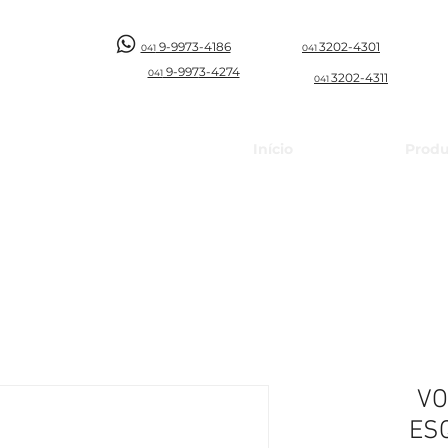
9-9973-4186
3202-4301
041
041
9-997
3-4274
041
3202-4311
041
Início
Produ
VO
ES