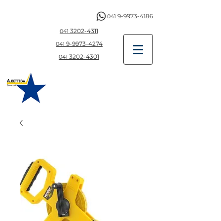
9-9973-4186
041
3202-4311
041
9-997
3-4274
041
3202-4301
041