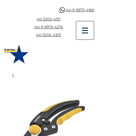
9-9973-4186
041
3202-4311
041
9-997
3-4274
041
3202-4301
041