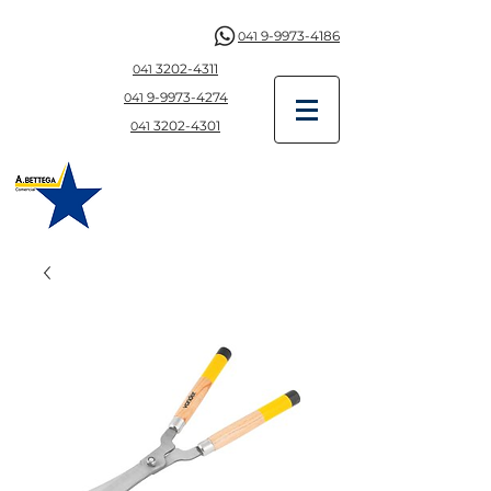
9-9973-4186
041
3202-4311
041
9-997
3-4274
041
3202-4301
041