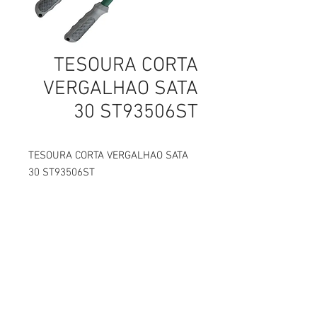
TESOURA CORTA
VERGALHAO SATA
30 ST93506ST
TESOURA CORTA VERGALHAO SATA
30 ST93506ST
parafusos, parafusos em curitiba, parafusos sextavados, parafusos para drywall, parafusos de latão, parafusos latão, parafusos de aço inox, parafusos aço inox, parafusos carbono,
Abettega Comercial LTDA
parafusos aço carbono, parafusos tarraxante, parafusos altotarraxante, parafusos taraxante, parafusos altotaraxante, parafusos alto taraxante, parafusos alto tarraxante.
parafuso, parafuso em curitiba, parafuso sextavados, parafuso para drywall, parafuso de latão, parafuso latão, parafuso de aço inox, parafuso aço inox, parafuso carbono, parafuso aço
carbono, parafuso tarraxante, parafuso altotarraxante, parafuso taraxante, parafuso altotaraxante, parafuso alto taraxante, parafuso alto tarraxante.
Rua João Bettega, 488, Portão, Curitiba -
Paraná, Brasil.
Telefone:
(41) 3202-4311
CPF/CNPJ:
72.557.572
/0001-87