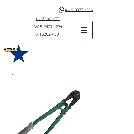
9-9973-4186
041
3202-4311
041
9-997
3-4274
041
3202-4301
041