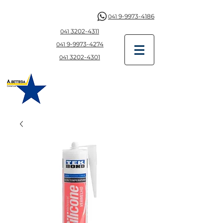
9-9973-4186
041
3202-4311
041
9-997
3-4274
041
3202-4301
041