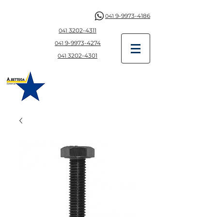
9-9973-4186
041
3202-4311
041
9-997
3-4274
041
3202-4301
041