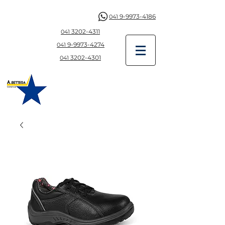
9-9973-4186
041
3202-4311
041
9-997
3-4274
041
3202-4301
041