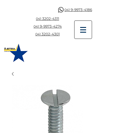
9-9973-4186
041
3202-4311
041
9-997
3-4274
041
3202-4301
041