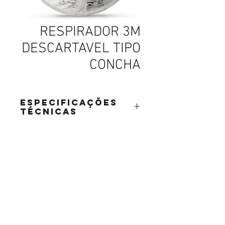
RESPIRADOR 3M
DESCARTAVEL TIPO
CONCHA
Especificações
Técnicas
RESPIRADOR 3M DESCARTAVEL
TIPO CONCHA
parafusos, parafusos em curitiba, parafusos sextavados, parafusos para drywall, parafusos de latão, parafusos latão, parafusos de aço inox, parafusos aço inox, parafusos carbono,
Abettega Comercial LTDA
parafusos aço carbono, parafusos tarraxante, parafusos altotarraxante, parafusos taraxante, parafusos altotaraxante, parafusos alto taraxante, parafusos alto tarraxante.
parafuso, parafuso em curitiba, parafuso sextavados, parafuso para drywall, parafuso de latão, parafuso latão, parafuso de aço inox, parafuso aço inox, parafuso carbono, parafuso aço
carbono, parafuso tarraxante, parafuso altotarraxante, parafuso taraxante, parafuso altotaraxante, parafuso alto taraxante, parafuso alto tarraxante.
Rua João Bettega, 488, Portão, Curitiba -
Paraná, Brasil.
Telefone:
(41) 3202-4311
CPF/CNPJ:
72.557.572
/0001-87