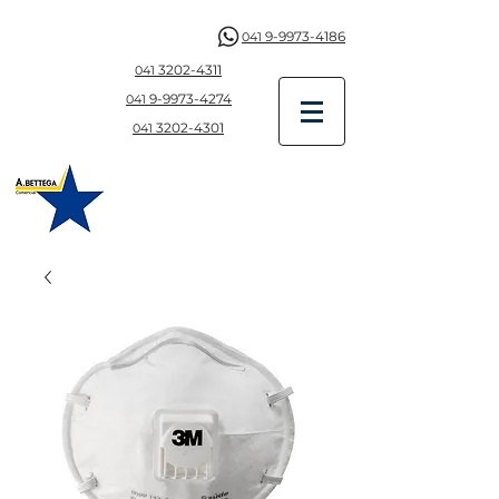
9-9973-4186
041
3202-4311
041
9-997
3-4274
041
3202-4301
041