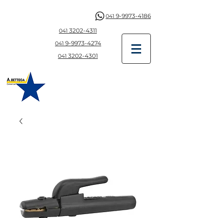
9-9973-4186
041
3202-4311
041
9-997
3-4274
041
3202-4301
041