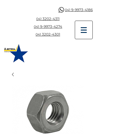
9-9973-4186
041
3202-4311
041
9-997
3-4274
041
3202-4301
041