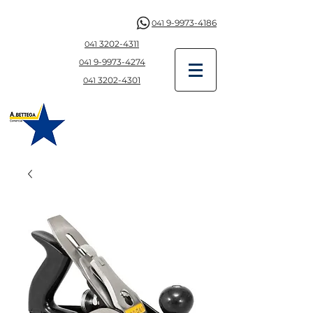
9-9973-4186
041
3202-4311
041
9-997
3-4274
041
3202-4301
041