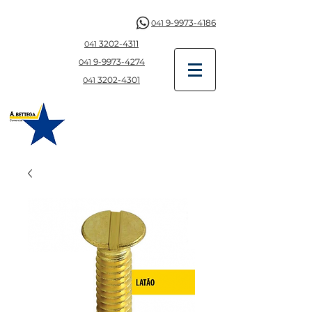
9-9973-4186
041
3202-4311
041
9-997
3-4274
041
3202-4301
041