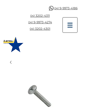
9-9973-4186
041
3202-4311
041
9-997
3-4274
041
3202-4301
041