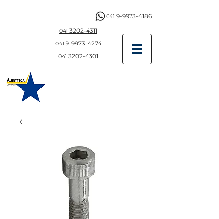
9-9973-4186
041
3202-4311
041
9-997
3-4274
041
3202-4301
041