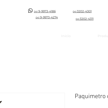
9-9973-4186
3202-4301
041
041
9-997
3-4274
041
3202-4311
041
Início
Produ
Paquimetro d