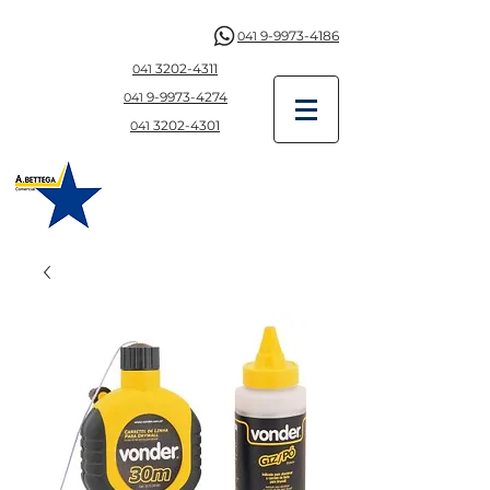
9-9973-4186
041
3202-4311
041
9-997
3-4274
041
3202-4301
041