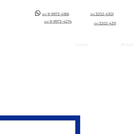
9-9973-4186
3202-4301
041
041
9-997
3-4274
041
3202-4311
041
Início
Produ