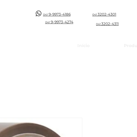
9-9973-4186
3202-4301
041
041
9-997
3-4274
041
3202-4311
041
Início
Produ