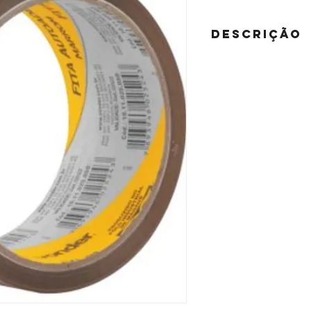
DESCRIÇÃO
1 Fita adesiva para em
Indicada para fechament
Largura x comprimento d
Material da fita autoades
Cor da fita autoadesiva
Garantia - E (CDC): Garan