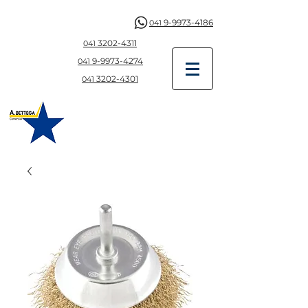
9-9973-4186
041
3202-4311
041
9-997
3-4274
041
3202-4301
041