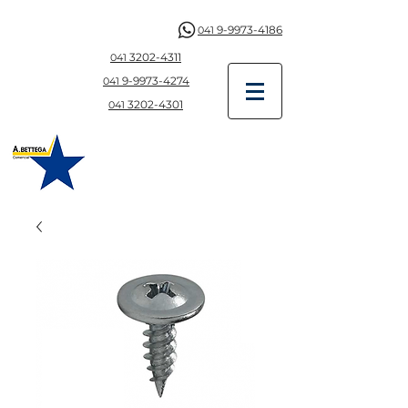
9-9973-4186
041
3202-4311
041
9-997
3-4274
041
3202-4301
041