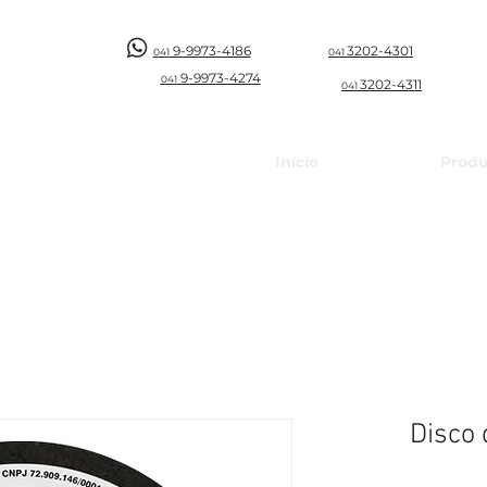
9-9973-4186
3202-4301
041
041
9-997
3-4274
041
3202-4311
041
Início
Produ
Disco