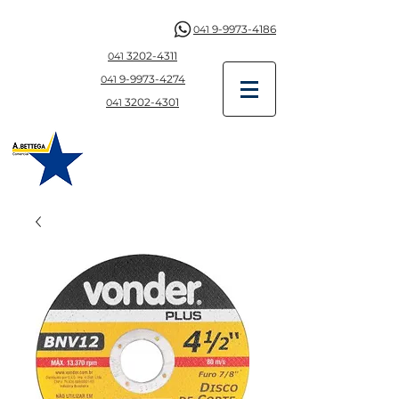
9-9973-4186
041
3202-4311
041
9-997
3-4274
041
3202-4301
041