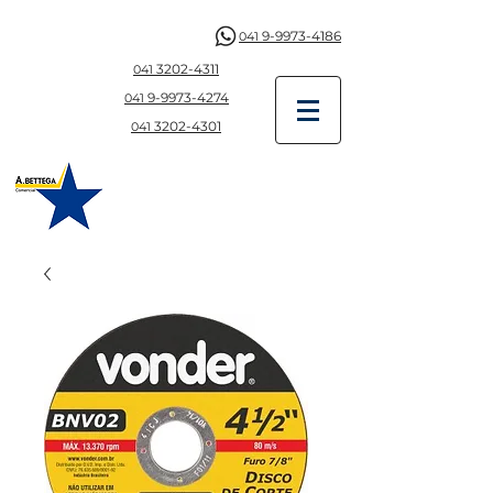
9-9973-4186
041
3202-4311
041
9-997
3-4274
041
3202-4301
041