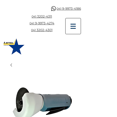
9-9973-4186
041
3202-4311
041
9-997
3-4274
041
3202-4301
041