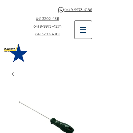
9-9973-4186
041
3202-4311
041
9-997
3-4274
041
3202-4301
041