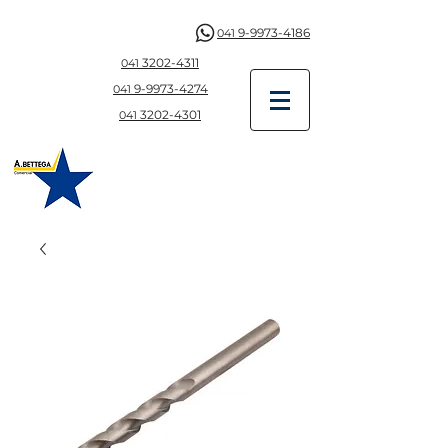
9-9973-4186
041
3202-4311
041
9-997
3-4274
041
3202-4301
041