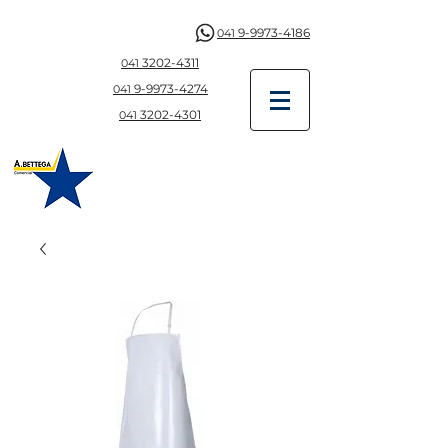
9-9973-4186
041
3202-4311
041
9-997
3-4274
041
3202-4301
041