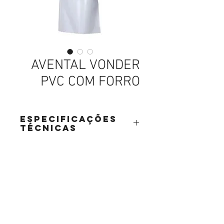
AVENTAL VONDER
PVC COM FORRO
Especificações
Técnicas
AVENTAL VONDER PVC COM FORRO
BRANCO OU PRETO 1.20MT X 0.70CM
CA 11126
REFERENCIA 3538110000
parafusos, parafusos em curitiba, parafusos sextavados, parafusos para drywall, parafusos de latão, parafusos latão, parafusos de aço inox, parafusos aço inox, parafusos carbono,
Abettega Comercial LTDA
parafusos aço carbono, parafusos tarraxante, parafusos altotarraxante, parafusos taraxante, parafusos altotaraxante, parafusos alto taraxante, parafusos alto tarraxante.
parafuso, parafuso em curitiba, parafuso sextavados, parafuso para drywall, parafuso de latão, parafuso latão, parafuso de aço inox, parafuso aço inox, parafuso carbono, parafuso aço
carbono, parafuso tarraxante, parafuso altotarraxante, parafuso taraxante, parafuso altotaraxante, parafuso alto taraxante, parafuso alto tarraxante.
Rua João Bettega, 488, Portão, Curitiba -
Paraná, Brasil.
Telefone:
(41) 3202-4311