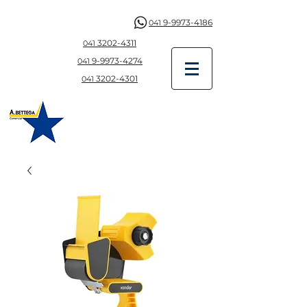
9-9973-4186
041
3202-4311
041
9-997
3-4274
041
3202-4301
041