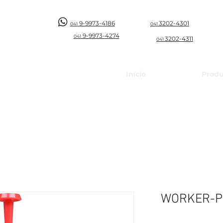
9-9973-4186
3202-4301
041
041
9-997
3-4274
041
3202-4311
041
Início
Produ
WORKER-P