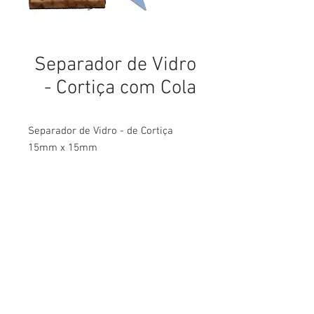
Separador de Vidro
- Cortiça com Cola
Separador de Vidro - de Cortiça
15mm x 15mm
parafusos, parafusos em curitiba, parafusos sextavados, parafusos para drywall, parafusos de latão, parafusos latão, parafusos de aço inox, parafusos aço inox, parafusos carbono,
Abettega Comercial LTDA
parafusos aço carbono, parafusos tarraxante, parafusos altotarraxante, parafusos taraxante, parafusos altotaraxante, parafusos alto taraxante, parafusos alto tarraxante.
parafuso, parafuso em curitiba, parafuso sextavados, parafuso para drywall, parafuso de latão, parafuso latão, parafuso de aço inox, parafuso aço inox, parafuso carbono, parafuso aço
carbono, parafuso tarraxante, parafuso altotarraxante, parafuso taraxante, parafuso altotaraxante, parafuso alto taraxante, parafuso alto tarraxante.
Rua João Bettega, 488, Portão, Curitiba -
Paraná, Brasil.
Telefone:
(41) 3202-4311
CPF/CNPJ:
72.557.572
/0001-87
abettega@abettega.com.br