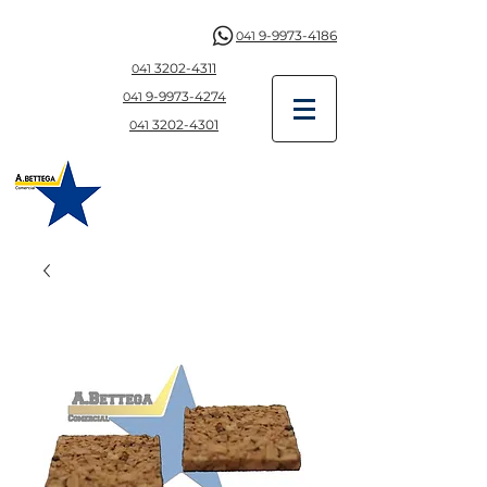
9-9973-4186
041
3202-4311
041
9-997
3-4274
041
3202-4301
041