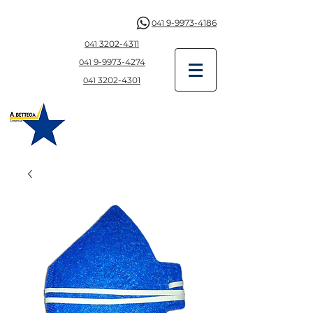
9-9973-4186
041
3202-4311
041
9-997
3-4274
041
3202-4301
041