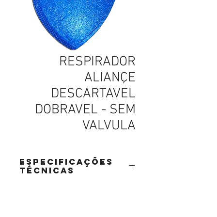
RESPIRADOR
ALIANÇE
DESCARTAVEL
DOBRAVEL - SEM
VALVULA
Especificações
Técnicas
RESPIRADOR ALIANÇE DESCARTAVEL
DOBRAVEL
SEM VALVULAPFF1
parafusos, parafusos em curitiba, parafusos sextavados, parafusos para drywall, parafusos de latão, parafusos latão, parafusos de aço inox, parafusos aço inox, parafusos carbono,