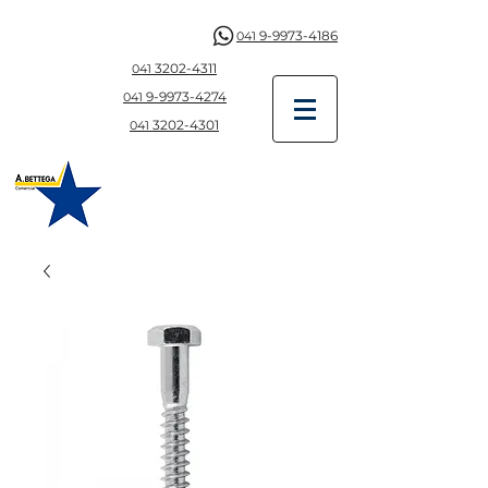
9-9973-4186
041
3202-4311
041
9-997
3-4274
041
3202-4301
041