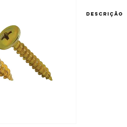
DESCRIÇÃO
MATERIAL:
Aço carbono cementado
ACABAMENTO:
Bicromatizado
CABEÇA:
Chata / Flangeada