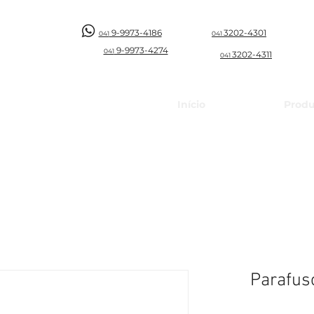
9-9973-4186
3202-4301
041
041
9-997
3-4274
041
3202-4311
041
Início
Produ
Parafuso