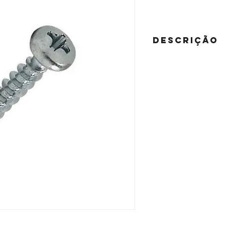
DESCRIÇÃO
MATERIAL:
AÇO CARBONO - CROM
ACABAMENTO:
ZINCADO BRANCO
CABEÇA:
CHATA / PANELA / FLA