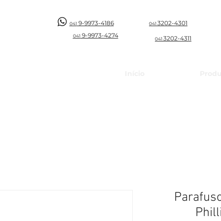
9-9973-4186
3202-4301
041
041
9-997
3-4274
041
3202-4311
041
Início
Produ
Parafuso
Phil