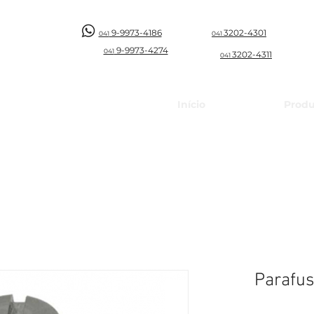
9-9973-4186
3202-4301
041
041
9-997
3-4274
041
3202-4311
041
Início
Produ
Parafus