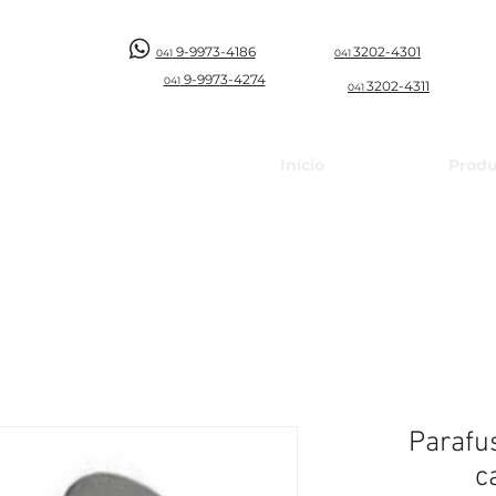
9-9973-4186
3202-4301
041
041
9-997
3-4274
041
3202-4311
041
Início
Produ
Parafu
c