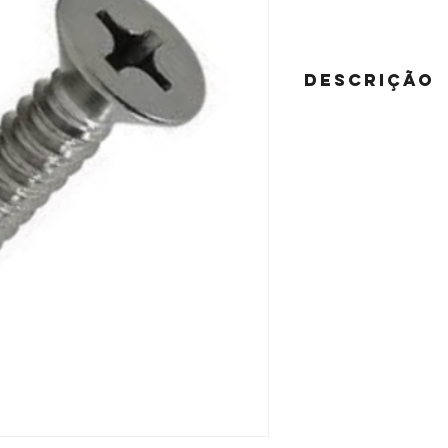
DESCRIÇÃO
Parafuso sem cabeça co
aço carbono - cementa
zincado branco, bicromat
din 7982 (din en iso 7050
Rosca din 7970 (din en i