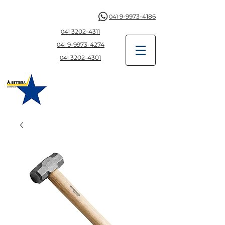
9-9973-4186
041
3202-4311
041
9-997
3-4274
041
3202-4301
041