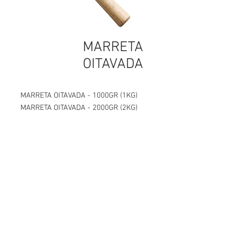
MARRETA
OITAVADA
MARRETA OITAVADA - 1000GR (1KG)
MARRETA OITAVADA - 2000GR (2KG)
parafusos, parafusos em curitiba, parafusos sextavados, parafusos para drywall, parafusos de latão, parafusos latão, parafusos de aço inox, parafusos aço inox, parafusos carbono,
Abettega Comercial LTDA
parafusos aço carbono, parafusos tarraxante, parafusos altotarraxante, parafusos taraxante, parafusos altotaraxante, parafusos alto taraxante, parafusos alto tarraxante.
parafuso, parafuso em curitiba, parafuso sextavados, parafuso para drywall, parafuso de latão, parafuso latão, parafuso de aço inox, parafuso aço inox, parafuso carbono, parafuso aço
carbono, parafuso tarraxante, parafuso altotarraxante, parafuso taraxante, parafuso altotaraxante, parafuso alto taraxante, parafuso alto tarraxante.
Rua João Bettega, 488, Portão, Curitiba -
Paraná, Brasil.
Telefone:
(41) 3202-4311
CPF/CNPJ:
72.557.572
/0001-87
abettega@abettega.com.br