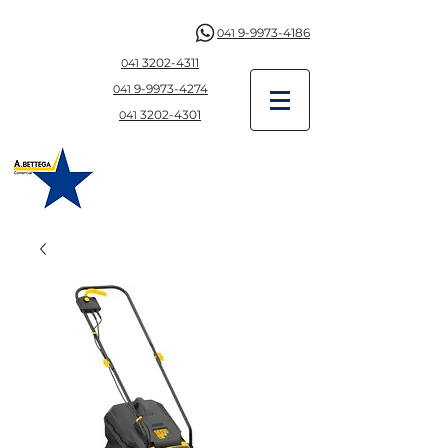
9-9973-4186
041
3202-4311
041
9-997
3-4274
041
3202-4301
041