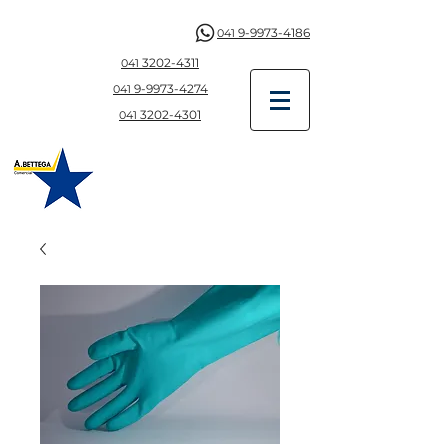
9-9973-4186
041
3202-4311
041
9-997
3-4274
041
3202-4301
041