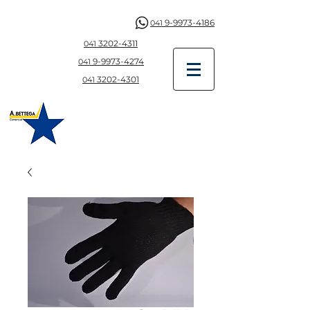
9-9973-4186
041
3202-4311
041
9-997
3-4274
041
3202-4301
041