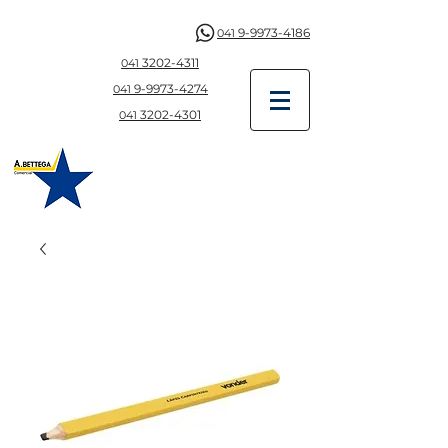
9-9973-4186
041
3202-4311
041
9-997
3-4274
041
3202-4301
041